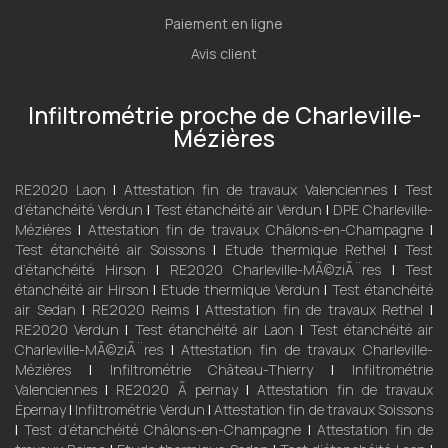
Paiement en ligne
Avis client
Infiltrométrie proche de Charleville-
Mézières
RE2020 Laon
|
Attestation fin de travaux Valenciennes
|
Test
d’étanchéité Verdun
|
Test étanchéité air Verdun
|
DPE Charleville-
Mézières
|
Attestation fin de travaux Châlons-en-Champagne
|
Test étanchéité air Soissons
|
Etude thermique Rethel
|
Test
d’étanchéité Hirson
|
RE2020 Charleville-MÃ©ziÃ¨res
|
Test
étanchéité air Hirson
|
Etude thermique Verdun
|
Test étanchéité
air Sedan
|
RE2020 Reims
|
Attestation fin de travaux Rethel
|
RE2020 Verdun
|
Test étanchéité air Laon
|
Test étanchéité air
Charleville-MÃ©ziÃ¨res
|
Attestation fin de travaux Charleville-
Mézières
|
Infiltrométrie Château-Thierry
|
Infiltrométrie
Valenciennes
|
RE2020 Ã pernay
|
Attestation fin de travaux
Épernay
|
Infiltrométrie Verdun
|
Attestation fin de travaux Soissons
|
Test d’étanchéité Châlons-en-Champagne
|
Attestation fin de