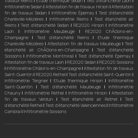
travaux Reims
|
Etude thermique Sedan
|
Test d’étanchéité Laon
|
Infiltrométrie Sedan
|
Attestation fin de travaux Hirson
|
Attestation
fin de travaux Sedan
|
Infiltrométrie Épernay
|
Test d’étanchéité
Charleville-Mézières
|
Infiltrométrie Reims
|
Test étanchéité air
Reims
|
Test d’étanchéité Sedan
|
RE2020 Hirson
|
Infiltrométrie
Laon
|
Infiltrométrie Maubeuge
|
RE2020 ChÃ¢lons-en-
Champagne
|
Test d’étanchéité Reims
|
Etude thermique
Charleville-Mézières
|
Attestation fin de travaux Maubeuge
|
Test
étanchéité air ChÃ¢lons-en-Champagne
|
Test d’étanchéité
Soissons
|
Infiltrométrie Montmirail
|
Test d’étanchéité Épernay
|
Attestation fin de travaux Laon
|
RE2020 Sedan
|
RE2020 Soissons
|
Infiltrométrie Châlons-en-Champagne
|
Attestation fin de travaux
Saint-Quentin
|
RE2020 Rethel
|
Test d’étanchéité Saint-Quentin
|
Infiltrométrie Tergnier
|
Etude thermique Hirson
|
Infiltrométrie
Saint-Quentin
|
Test d’étanchéité Maubeuge
|
Infiltrométrie
Chauny
|
Infiltrométrie Rethel
|
Infiltrométrie Hirson
|
Attestation
fin de travaux Verdun
|
Test étanchéité air Rethel
|
Test
d’étanchéité Rethel
|
Test d’étanchéité Valenciennes
|
Infiltrométrie
Cambrai
|
Infiltrométrie Soissons